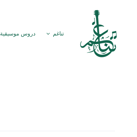
خطي
لى
لمحتوى
تناغم
دروس موسيقية