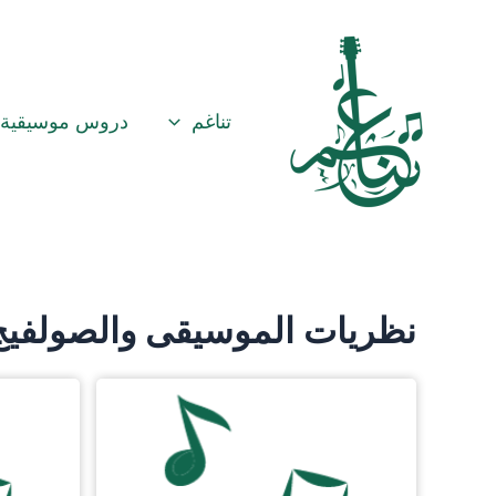
خطي
لى
لمحتوى
تناغم
دروس موسيقية
نظريات الموسيقى والصولفيج